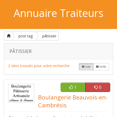
Annuaire Traiteurs
post tag
pâtissier
PÂTISSIER
2 sites trouvés pour votre recherche
Liste
Grille
1
0
Boulangerie Beauvois-en-
Cambrésis