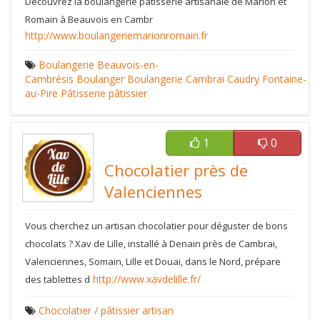
Découvrez la boulangerie pâtisserie artisanale de Marion et
Romain à Beauvois en Cambr
http://www.boulangeriemarionromain.fr
Boulangerie
Beauvois-en-
Cambrésis
Boulanger
Boulangerie
Cambrai
Caudry
Fontaine-
au-Pire
Pâtisserie
pâtissier
1
0
Chocolatier près de
Valenciennes
Vous cherchez un artisan chocolatier pour déguster de bons
chocolats ? Xav de Lille, installé à Denain près de Cambrai,
Valenciennes, Somain, Lille et Douai, dans le Nord, prépare
http://www.xavdelille.fr/
des tablettes d
Chocolatier / pâtissier
artisan