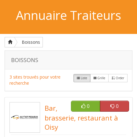
Annuaire Traiteurs
Boissons
BOISSONS
3 sites trouvés pour votre
Liste
Grille
Order
recherche
0
0
Bar,
brasserie, restaurant à
Oisy