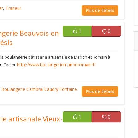
er
,
Traiteur
Plus de détails
1
0
gerie Beauvois-en-
ésis
la boulangerie pâtisserie artisanale de Marion et Romain à
http://www.boulangeriemarionromain.fr
en Cambr
Boulangerie
Cambrai
Caudry
Fontaine-
Plus de détails
1
0
ie artisanale Vieux-