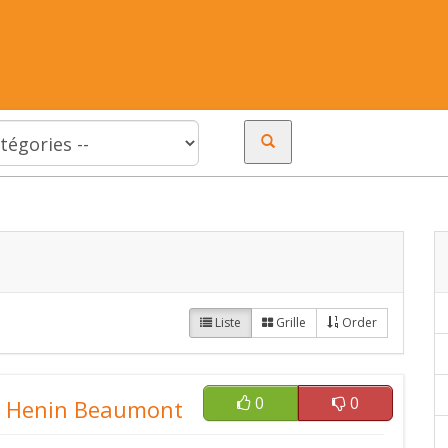
Liste
Grille
Order
0
0
à Henin Beaumont