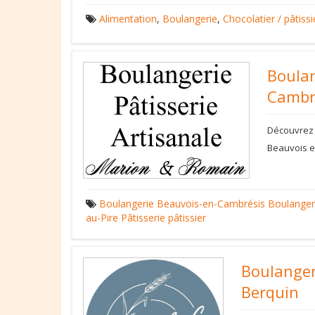
Alimentation
,
Boulangerie
,
Chocolatier / pâtissi
Boulan
Cambr
Découvrez 
Beauvois 
Boulangerie
Beauvois-en-Cambrésis
Boulanger
au-Pire
Pâtisserie
pâtissier
Boulanger
Berquin