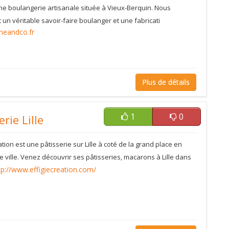
une boulangerie artisanale située à Vieux-Berquin. Nous
un véritable savoir-faire boulanger et une fabricati
ineandco.fr
Plus de détails
1
0
erie Lille
ation est une pâtisserie sur Lille à coté de la grand place en
e ville. Venez découvrir ses pâtisseries, macarons à Lille dans
tp://www.effigiecreation.com/