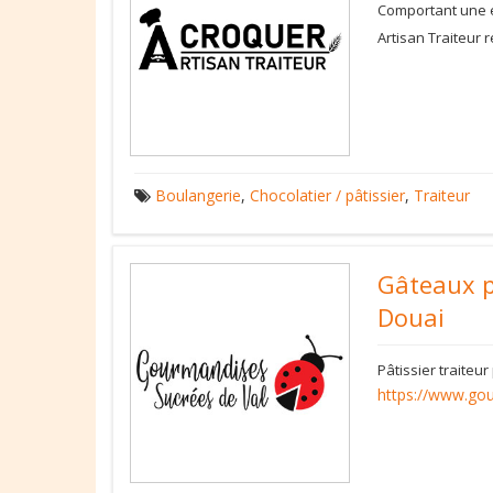
Comportant une ex
Artisan Traiteur 
Boulangerie
,
Chocolatier / pâtissier
,
Traiteur
Gâteaux 
Douai
Pâtissier traite
https://www.gou