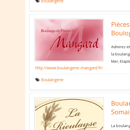
Boulangerie
Pièce
Boulo
Admirez et
la boulang
Mer, Etapl
http://www.boulangerie-mangard.fr/
Boulangerie
Boulan
Somai
La boulang