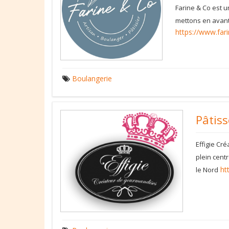
Farine & Co est 
mettons en avant 
https://www.far
Boulangerie
Pâtiss
Effigie Cré
plein centr
ht
le Nord