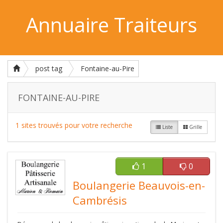
Annuaire Traiteurs
post tag
Fontaine-au-Pire
FONTAINE-AU-PIRE
1 sites trouvés pour votre recherche
Liste
Grille
1
0
Boulangerie Beauvois-en-
Cambrésis