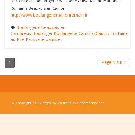
Découvrez la boulangerie pâtisserie artisanale de Marion et
Romain à Beauvois en Cambr
http://www.boulangeriemarionromain.fr
Boulangerie
Beauvois-en-
Cambrésis
Boulanger
Boulangerie
Cambrai
Caudry
Fontaine-
au-Pire
Pâtisserie
pâtissier
Page 1 sur 1
1
© Copyright 2015 - https://www.traiteur-autrementbon.fr