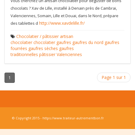
Vous cherchez un artisan chocolatier pour déguster de bons
chocolats ? Xav de Lille, installé à Denain près de Cambrai,
Valenciennes, Somain, Lille et Douai, dans le Nord, prépare
http://www.xavdelille.fr/
des tablettes d
Chocolatier / pâtissier
artisan
chocolatier
chocolatier
gaufres
gaufres du nord
gaufres
fourrées
gaufres sèches
gaufres
traditionnelles
pâtissier
Valenciennes
Page 1 sur 1
1
© Copyright 2015 - https://www.traiteur-autrementbon.fr