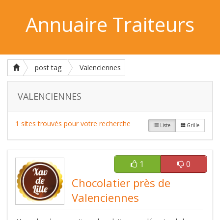
Annuaire Traiteurs
post tag
Valenciennes
VALENCIENNES
1 sites trouvés pour votre recherche
Liste
Grille
1
0
Chocolatier près de
Valenciennes