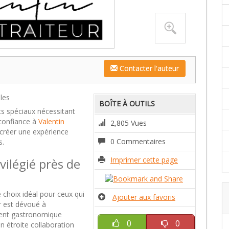
Contacter l'auteur
les
BOÎTE À OUTILS
s spéciaux nécessitant
 confiance à
Valentin
2,805 Vues
 créer une expérience
0 Commentaires
s.
Imprimer cette page
vilégié près de
e choix idéal pour ceux qui
Ajouter aux favoris
ur est dévoué à
ment gastronomique
0
0
 étroite collaboration